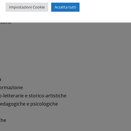
Impostazioni Cookie
Accetta tutti
ci aree CUN istituite dal Ministero dell’Università e della Ri
tiche
a
nformazione
co‐letterarie e storico‐artistiche
 pedagogiche e psicologiche
che