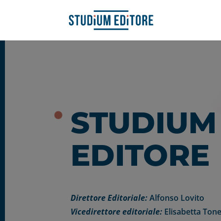
STUDIUM
EDITORE
Direttore Editoriale:
Alfonso Lovito
Vicedirettore editoriale:
Elisabetta Tone