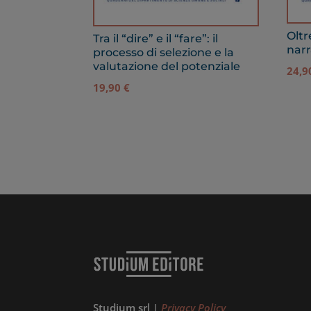
Oltr
Tra il “dire” e il “fare”: il
narr
processo di selezione e la
valutazione del potenziale
24,
19,90
€
Studium srl |
Privacy Policy