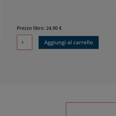
Prezzo libro: 24,90 €
Identità
Aggiungi al carrello
storia
e
coscienza
ebraica
nella
letteratura
italiana
quantità