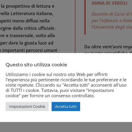
ANNA DI VEROLI
la prospettiva di lettura e
ella Letteratura italiana,
Docente di Corsi di 
per l’infanzia e Did
petti meno diffusi nella
l’Università degli s
gine dalla critica ufficiale.
e e trasversale, volto alla
per dare la giusta luce ad
Da oltre vent’anni imp
to importanti percorsi umani
su riviste scientifiche 
a, ma anche e soprattutto
Tra le monografie più re
Questo sito utilizza cookie
siciliani dall’Ottocento
cultura e nella lettera
Utilizziamo i cookie sul nostro sito Web per offrirti
donna diavolo nella D
l'esperienza più pertinente ricordando le tue preferenze e le
visite ripetute. Cliccando su "Accetta tutti" acconsenti all'uso
Letteratura per l’infan
di TUTTI i cookie. Tuttavia, puoi visitare "Impostazioni
e pedagogia dalle origi
cookie" per fornire un consenso controllato.
Impostazioni Cookie
Accetta tutti