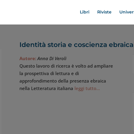
Libri
Riviste
Univer
Identità storia e coscienza ebraica 
Autore:
Anna Di Veroli
Questo lavoro di ricerca è volto ad ampliare
la prospettiva di lettura e di
approfondimento della presenza ebraica
nella Letteratura italiana
leggi tutto…