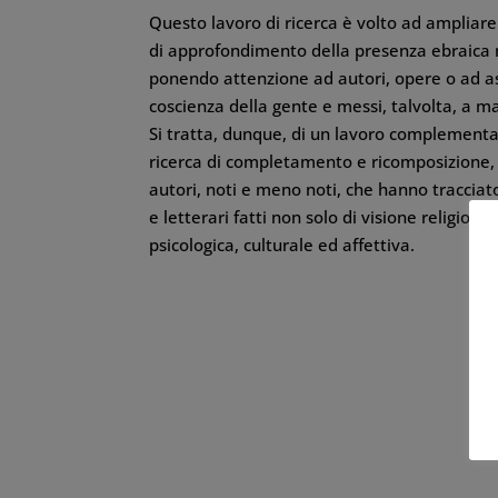
Questo lavoro di ricerca è volto ad ampliare 
di approfondimento della presenza ebraica n
ponendo attenzione ad autori, opere o ad as
coscienza della gente e messi, talvolta, a mar
Si tratta, dunque, di un lavoro complementar
ricerca di completamento e ricomposizione, 
autori, noti e meno noti, che hanno traccia
e letterari fatti non solo di visione religios
psicologica, culturale ed affettiva.