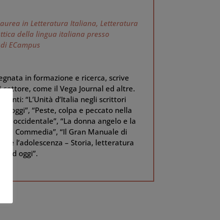
laurea in Letteratura Italiana, Letteratura
attica della lingua italiana presso
tudi ECampus
egnata in formazione e ricerca, scrive
di settore, come il Vega Journal ed altre.
centi: “L’Unità d’Italia negli scrittori
 ad oggi”, “Peste, colpa e peccato nella
tura occidentale”, “La donna angelo e la
ivina Commedia”, “Il Gran Manuale di
zia e l’adolescenza – Storia, letteratura
ni ad oggi”.