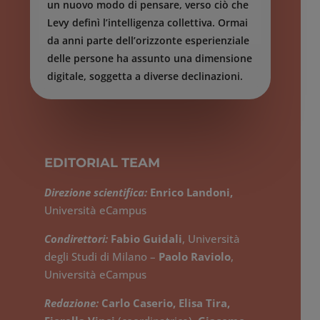
un nuovo modo di pensare, verso ciò che
Levy definì l’intelligenza collettiva. Ormai
da anni parte dell’orizzonte esperienziale
delle persone ha assunto una dimensione
digitale, soggetta a diverse declinazioni.
In primo luogo, essa presenta una
superficie, caratterizzata dall’interfaccia
dei diversi dispositivi che utilizziamo
quotidianamente, ma anche la
EDITORIAL TEAM
profondità, costituita dai dati e dagli
algoritmi che costituiscono la parte non
Direzione scientifica:
Enrico Landoni
,
visibile dello spazio digitale. Come in
Università eCampus
quelli naturali e sociali, anche in questo
ecosistema tecnologico esistono fattori
Condirettori:
Fabio Guidali
, Università
che instaurano relazioni generando
degli Studi di Milano –
Paolo Raviolo
,
un’esperienza digitale che ciascuno di noi
Università eCampus
attraversa quotidianamente. Il flusso di
Redazione:
Carlo Caserio
,
Elisa Tira
,
dati che generiamo nella nostra vita