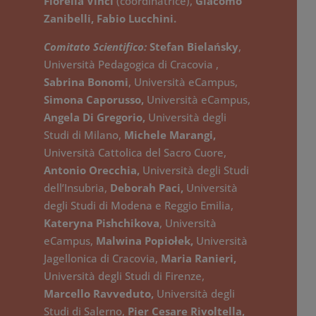
Fiorella Vinci
(coordinatrice),
Giacomo
quotidiana diviene una scia di
Zanibelli,
Fabio Lucchini
.
informazioni, relazioni, riferimenti spaziali
e collegamenti con persone, oggetti,
Comitato Scientifico:
Stefan Bielańsky
,
parole che sedimentano e finiscono per
Università Pedagogica di Cracovia ,
costituire parte della nostra identità
Sabrina Bonomi
, Università eCampus,
digitale e che costituisce un nuovo
Simona Caporusso,
Università eCampus,
orizzonte della ricerca anche per le
Angela Di Gregorio,
Università degli
scienze umane, giuridiche e politico-
Studi di Milano,
Michele Marangi,
sociali.
Università Cattolica del Sacro Cuore,
Antonio Orecchia,
Università degli Studi
La rivista ha cadenza semestrale e accetta
dell’Insubria,
Deborah Paci,
Università
contributi in inglese e in italiano, che
degli Studi di Modena e Reggio Emilia,
devono essere originali e inediti.
Kateryna Pishchikova
, Università
eCampus,
Malwina Popiołek,
Università
Jagellonica di Cracovia,
Maria Ranieri,
Università degli Studi di Firenze,
Marcello Ravveduto,
Università degli
Studi di Salerno,
Pier Cesare Rivoltella,