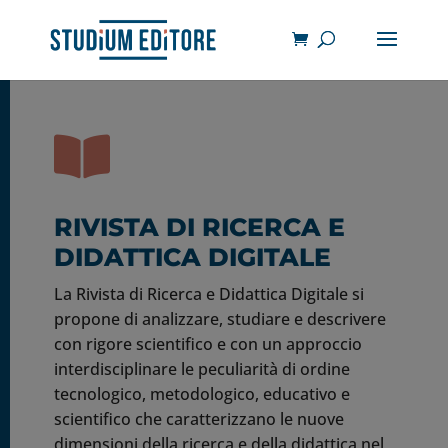

RIVISTA DI RICERCA E
DIDATTICA DIGITALE
La Rivista di Ricerca e Didattica Digitale si
propone di analizzare, studiare e descrivere
con rigore scientifico e con un approccio
interdisciplinare le peculiarità di ordine
tecnologico, metodologico, educativo e
scientifico che caratterizzano le nuove
dimensioni della ricerca e della didattica nel