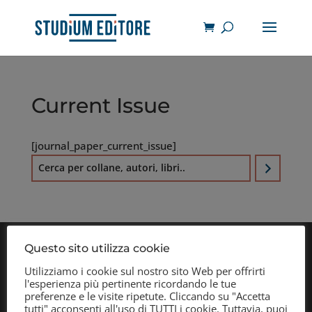
Current Issue
[journal_paper_current_issue]
C
e
r
c
a
Questo sito utilizza cookie
Utilizziamo i cookie sul nostro sito Web per offrirti
l'esperienza più pertinente ricordando le tue
preferenze e le visite ripetute. Cliccando su "Accetta
tutti" acconsenti all'uso di TUTTI i cookie. Tuttavia, puoi