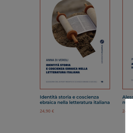
Identità storia e coscienza
Ales
ebraica nella letteratura italiana
mode
24,90
€
24,9