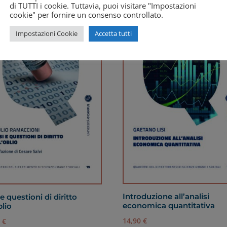
di TUTTI i cookie. Tuttavia, puoi visitare "Impostazioni
cookie" per fornire un consenso controllato.
Impostazioni Cookie
Accetta tutti
Introduzione all’analisi
e questioni di diritto
economica quantitativa
blio
14,90
€
0
€