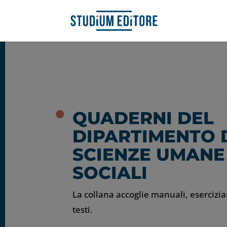
QUADERNI DEL
DIPARTIMENTO 
SCIENZE UMANE
SOCIALI
La collana accoglie manuali, eserciziar
testi.