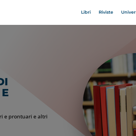
Libri
Riviste
Univer
DI
 E
i e prontuari e altri