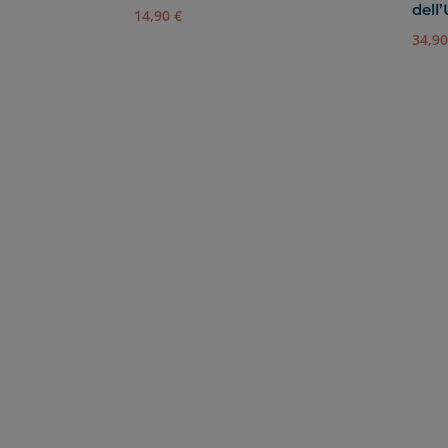
dell
14,90
€
34,9