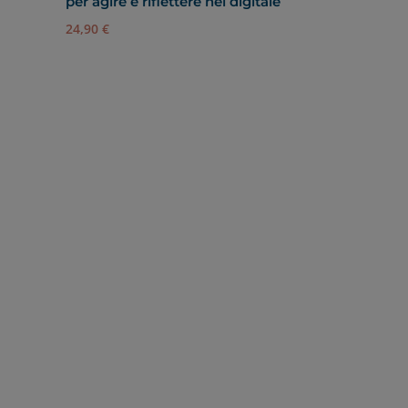
per agire e riflettere nel digitale
24,90
€