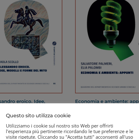
sandro eroico. Idee,
Economia e ambiente: app
lli e forme del mito
29,90
€
Questo sito utilizza cookie
0
€
Utilizziamo i cookie sul nostro sito Web per offrirti
l'esperienza più pertinente ricordando le tue preferenze e le
visite ripetute. Cliccando su "Accetta tutti" acconsenti all'uso