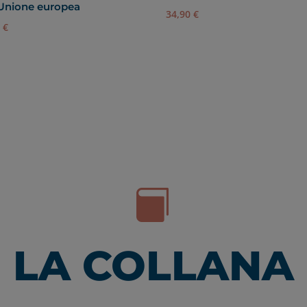
’Unione europea
34,90
€
0
€

LA COLLANA