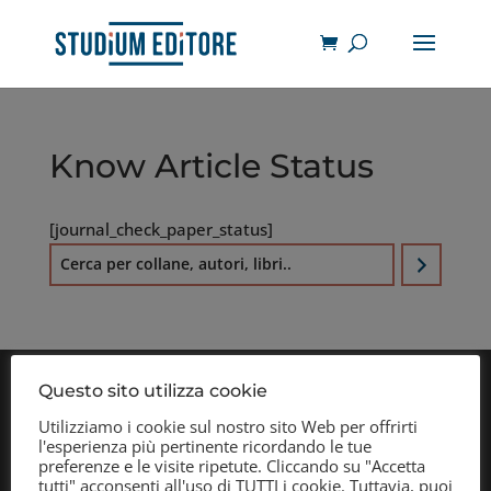
Know Article Status
[journal_check_paper_status]
C
e
r
c
a
Questo sito utilizza cookie
Utilizziamo i cookie sul nostro sito Web per offrirti
l'esperienza più pertinente ricordando le tue
preferenze e le visite ripetute. Cliccando su "Accetta
tutti" acconsenti all'uso di TUTTI i cookie. Tuttavia, puoi