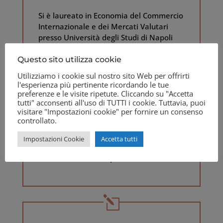
Si è laureato in Economia del Commercio
Internazionale e dei Mercati Valutari
presso Università degli Studi di Napoli
Parthenope, professore ordinario di
Economia dell’Ambiente presso la
Questo sito utilizza cookie
Facoltà di Economia dell’Università degli
Utilizziamo i cookie sul nostro sito Web per offrirti
Studi e-Campus da aprile 2015. Tra le
l'esperienza più pertinente ricordando le tue
sue attività di ricerca: Studio e ricerca sul
preferenze e le visite ripetute. Cliccando su "Accetta
tutti" acconsenti all'uso di TUTTI i cookie. Tuttavia, puoi
rapporto tra PMI ed ambiente, analisi dei
visitare "Impostazioni cookie" per fornire un consenso
vantaggi e svantaggi della struttura dei
controllato.
mercati reali, monetari e finanziari con
particolare attenzione al ruolo della
Impostazioni Cookie
Accetta tutti
tecnologia nella relazione tra
innovazione ed occupazione.