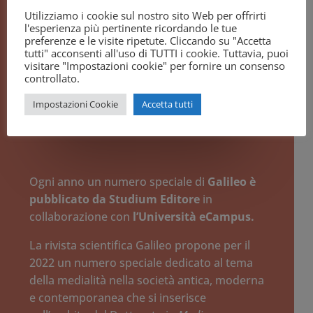
Utilizziamo i cookie sul nostro sito Web per offrirti
dell’Abilitazione Scientifica Nazionale per
l'esperienza più pertinente ricordando le tue
le aree CUN 08 e 11. Attualmente è on
preferenze e le visite ripetute. Cliccando su "Accetta
line, è ospitata nel sito del Collegio degli
tutti" acconsenti all'uso di TUTTI i cookie. Tuttavia, puoi
visitare "Impostazioni cookie" per fornire un consenso
Ingegneri di Padova ed è consultabile e
controllato.
scaricabile gratuitamente in formato .pdf.
Impostazioni Cookie
Accetta tutti
Ogni anno un numero speciale di
Galileo è
pubblicato da Studium Editore
in
collaborazione con
l’Università eCampus.
La rivista scientifica Galileo propone per il
2022 un numero speciale dedicato al tema
della medialità nella società antica, moderna
e contemporanea che si inserisce