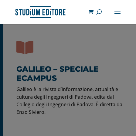

GALILEO – SPECIALE
ECAMPUS
Galileo è la rivista d’informazione, attualità e
cultura degli Ingegneri di Padova, edita dal
Collegio degli Ingegneri di Padova. È diretta da
Enzo Siviero.