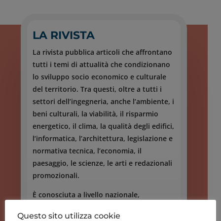
LA RIVISTA
La rivista pubblica articoli che affrontano
tutti i temi di attualità che condizionano
lo sviluppo socio economico e culturale
del territorio. Tra questi, oltre a tutti i
settori dell’ingegneria, anche l’ambiente, i
beni culturali, la viabilità, il risparmio
energetico, il clima, la qualità degli edifici,
l’informatica, l’architettura, legislazione e
normativa tecnica, l’economia, il
paesaggio, le scienze, le arti e redazionali
promozionali.
È conosciuta a livello nazionale,
internazionale ed è iscritta nell’elenco
Questo sito utilizza cookie
delle riviste scientifiche ai fini