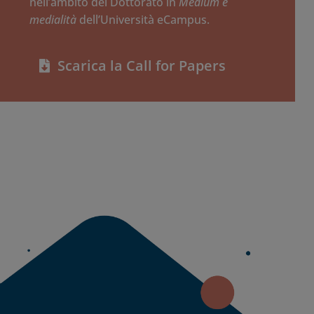
nell’ambito del Dottorato in
Medium e
medialità
dell’Università eCampus.
Scarica la Call for Papers