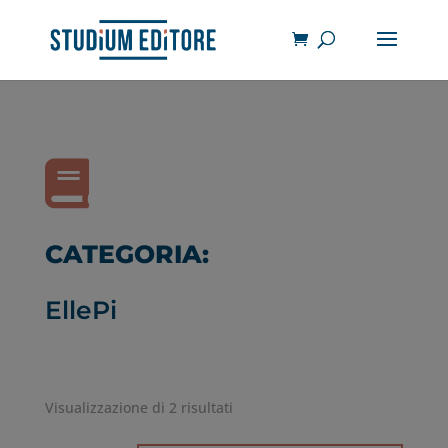

CATEGORIA:
EllePi
Visualizzazione di 2 risultati