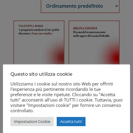
Questo sito utilizza cookie
Utilizziamo i cookie sul nostro sito Web per offrirti
l'esperienza più pertinente ricordando le tue
preferenze e le visite ripetute. Cliccando su "Accetta
A pragmatic analysis
tutti" acconsenti all'uso di TUTTI i cookie. Tuttavia, puoi
Il tema del tesoro
visitare "Impostazioni cookie" per fornire un consenso
of im/polite
nascosto nelle opere
controllato.
discourse. Four case
di Grazia Deledda
studies
24,90
€
Impostazioni Cookie
Accetta tutti
19,90
€