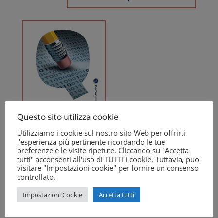
Questo sito utilizza cookie
Utilizziamo i cookie sul nostro sito Web per offrirti
l'esperienza più pertinente ricordando le tue
preferenze e le visite ripetute. Cliccando su "Accetta
Casi e questioni di
tutti" acconsenti all'uso di TUTTI i cookie. Tuttavia, puoi
diritto all’oblio
visitare "Impostazioni cookie" per fornire un consenso
controllato.
19,90
€
Impostazioni Cookie
Accetta tutti