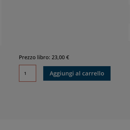
Prezzo libro: 23,00 €
Racconti
Aggiungi al carrello
seriali:
Storia
e
linguaggio
della
fiction
televisiva
di