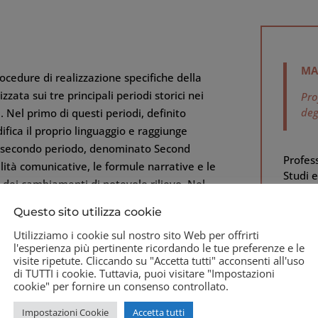
serie
quantità
MA
rocedure di realizzazione specifiche della
izzata sui tre principali periodi storici nei
Pro
deg
de. Nel primo di questi periodi, definito
odifica il proprio linguaggio e raggiunge
el secondo periodo, denominato Second
Profess
lità comunicative, le formule narrative e le
Studi 
 dei cambiamenti di notevole rilievo. Nel
televis
diffusione dei dispositivi tecnologici
Ha pub
Questo sito utilizza cookie
 modo sensibile la propria struttura formale
Peaks.
Utilizziamo i cookie sul nostro sito Web per offrirti
 d’applicazione di concetti elaborati
esperi
l'esperienza più pertinente ricordando le tue preferenze e le
2018) 
conto transmediale”, “comunità di fan” e
visite ripetute. Cliccando su "Accetta tutti" acconsenti all'uso
giappon
di TUTTI i cookie. Tuttavia, puoi visitare "Impostazioni
Ottant
cookie" per fornire un consenso controllato.
articol
Impostazioni Cookie
Accetta tutti
riviste