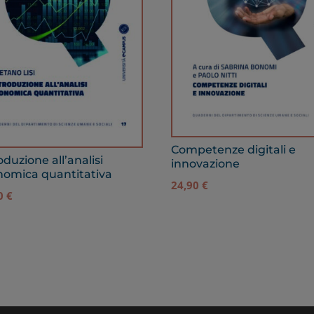
Competenze digitali e
oduzione all’analisi
innovazione
nomica quantitativa
24,90
€
90
€