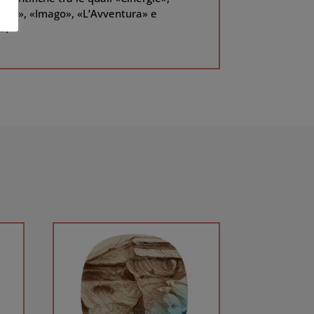
|E», «Imago», «L’Avventura» e
».