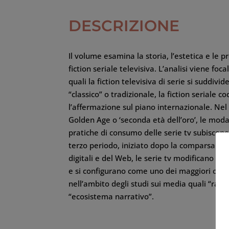
DESCRIZIONE
Il volume esamina la storia, l’estetica e le p
fiction seriale televisiva. L’analisi viene focal
quali la fiction televisiva di serie si suddivi
“classico” o tradizionale, la fiction seriale c
l’affermazione sul piano internazionale. N
Golden Age o ‘seconda età dell’oro’, le moda
pratiche di consumo delle serie tv subiscono
terzo periodo, iniziato dopo la comparsa e la 
digitali e del Web, le serie tv modificano in
e si configurano come uno dei maggiori campi
nell’ambito degli studi sui media quali “rac
“ecosistema narrativo”.