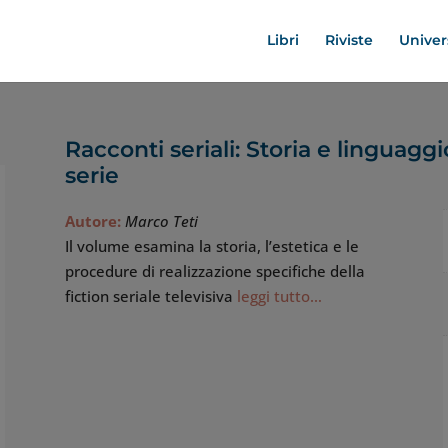
Libri
Riviste
Univer
Racconti seriali: Storia e linguaggio
serie
Autore:
Marco Teti
Il volume esamina la storia, l’estetica e le
procedure di realizzazione specifiche della
fiction seriale televisiva
leggi tutto…