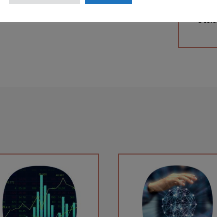
«G|A|M
«Ocula