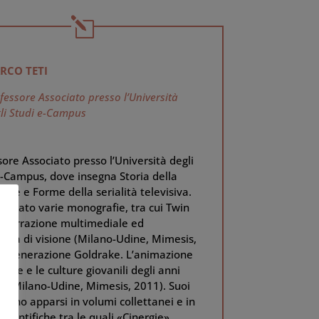
RCO TETI
fessore Associato presso l’Università
li Studi e-Campus
ore Associato presso l’Università degli
e-Campus, dove insegna Storia della
ione e Forme della serialità televisiva.
blicato varie monografie, tra cui Twin
 Narrazione multimediale ed
enza di visione (Milano-Udine, Mimesis,
e Generazione Goldrake. L’animazione
ese e le culture giovanili degli anni
a (Milano-Udine, Mimesis, 2011). Suoi
i sono apparsi in volumi collettanei e in
 scientifiche tra le quali «Cinergie»,