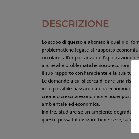
DESCRIZIONE
Lo scopo di questo elaborato è quello di fo
problematiche legate al rapporto economia
circolare, all’importanza dell’applicazione 
anche alle problematiche socio-economiche 
il suo rapporto con l’ambiente e la sua tutel
Le domande a cui si cerca di dare una rispo
in “è possibile passare da una economia a b
creando crescita economica e nuovi posti di l
ambientale ed economica.
Inoltre, studiare se un ambiente degradato 
questo possa influenzare benessere, salute 