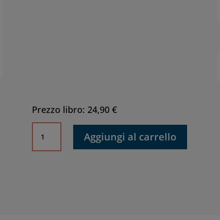
Prezzo libro: 24,90 €
Aspetti
Aggiungi al carrello
economici
e
sociali
nella
implementazione
di
modelli