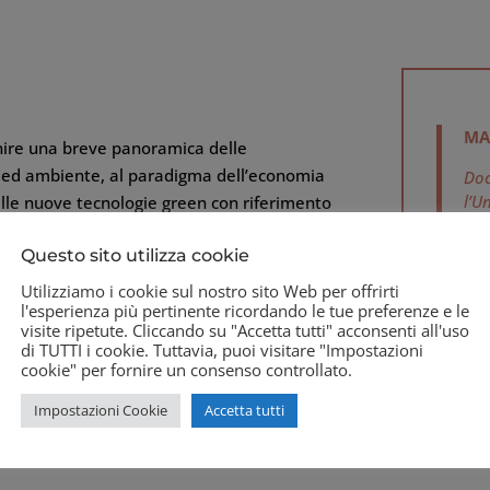
di
economia
circolare
per
l’innovazione
MA
produttiva
rnire una breve panoramica delle
e
 ed ambiente, al paradigma dell’economia
Doc
la
l’U
delle nuove tecnologie green con riferimento
produttiva
e quindi alla misurazione del benessere e
e
Questo sito utilizza cookie
a.
Si è sp
la
sta sono diverse ma si possono sintetizzare
Utilizziamo i cookie sul nostro sito Web per offrirti
l’econo
tutela
l'esperienza più pertinente ricordando le tue preferenze e le
ase fossile e lineare ad una Bioeconomy
grazie
visite ripetute. Cliccando su "Accetta tutti" acconsenti all'uso
ambietale
avoro nel rispetto della sostenibilità
degli S
di TUTTI i cookie. Tuttavia, puoi visitare "Impostazioni
quantità
cookie" per fornire un consenso controllato.
team d
venga percepito dagli abitanti e come
Impostazioni Cookie
Accetta tutti
e lavoro”.