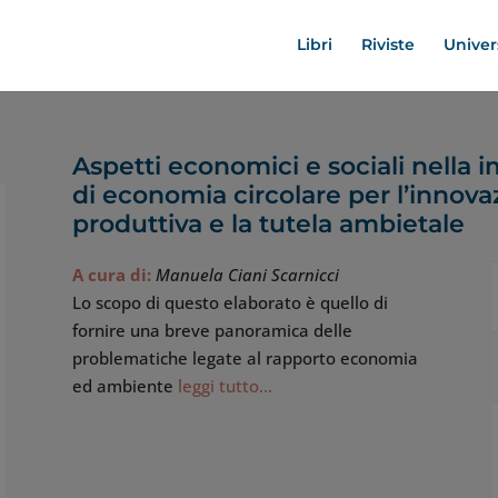
Libri
Riviste
Univer
Aspetti economici e sociali nella
di economia circolare per l’innova
produttiva e la tutela ambietale
A cura di:
Manuela Ciani Scarnicci
Lo scopo di questo elaborato è quello di
fornire una breve panoramica delle
problematiche legate al rapporto economia
ed ambiente
leggi tutto…