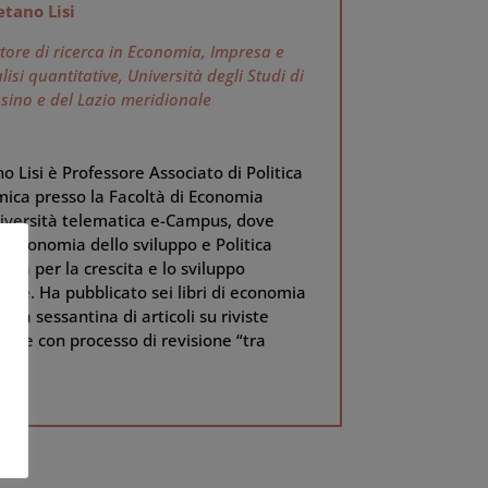
tano Lisi
tore di ricerca in Economia, Impresa e
lisi quantitative, Università degli Studi di
sino e del Lazio meridionale
 Lisi è Professore Associato di Politica
ica presso la Facoltà di Economia
niversità telematica e-Campus, dove
a Economia dello sviluppo e Politica
ica per la crescita e lo sviluppo
bile. Ha pubblicato sei libri di economia
 una sessantina di articoli su riviste
fiche con processo di revisione “tra