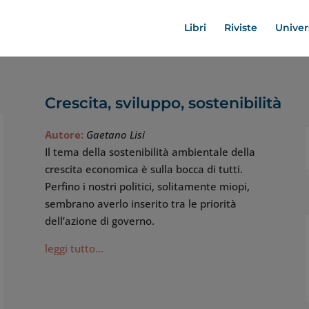
Libri
Riviste
Univer
Crescita, sviluppo, sostenibilità
Autore:
Gaetano Lisi
Il tema della sostenibilità ambientale della
crescita economica è sulla bocca di tutti.
Perfino i nostri politici, solitamente miopi,
sembrano averlo inserito tra le priorità
dell’azione di governo.
leggi tutto…