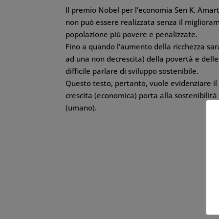
Il premio Nobel per l’economia Sen K. Amartya
non può essere realizzata senza il migliorame
popolazione più povere e penalizzate.
Fino a quando l’aumento della ricchezza sar
ad una non decrescita) della povertà e delle
difficile parlare di sviluppo sostenibile.
Questo testo, pertanto, vuole evidenziare il 
crescita (economica) porta alla sostenibilit
(umano).