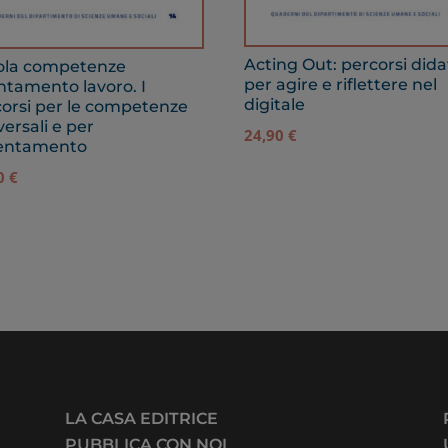
Acting Out: percorsi didat
ola competenze
per agire e riflettere nel
ntamento lavoro. I
digitale
orsi per le competenze
versali e per
24,90
€
rientamento
90
€
LA CASA EDITRICE
PUBBLICA CON NOI