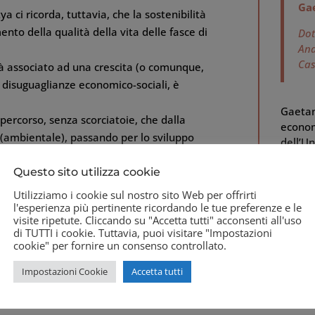
Gae
 ci ricorda, tuttavia, che la sostenibilità
nto della qualità della vita delle fasce di
Dot
Ana
Cas
à associato ad una crescita (o comunque,
 disuguaglianze economico-sociali, è
Gaetano
percorso, senza scorciatoie, che dalla
econom
à (ambientale), passando per lo sviluppo
dell’U
insegn
Questo sito utilizza cookie
econom
sosteni
Utilizziamo i cookie sul nostro sito Web per offrirti
e oltre
l'esperienza più pertinente ricordando le tue preferenze e le
scienti
visite ripetute. Cliccando su "Accetta tutti" acconsenti all'uso
di TUTTI i cookie. Tuttavia, puoi visitare "Impostazioni
pari”.
cookie" per fornire un consenso controllato.
Impostazioni Cookie
Accetta tutti