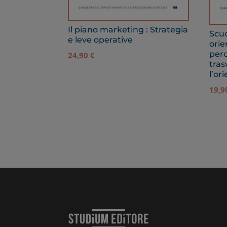
Il piano marketing : Strategia
Scu
e leve operative
orie
perc
24,90
€
tras
l’o
19,