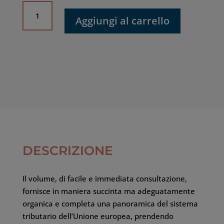
Elementi
di
Aggiungi al carrello
diritto
tributario
dell'Unione
europea
quantità
DESCRIZIONE
Il volume, di facile e immediata consultazione,
fornisce in maniera succinta ma adeguatamente
organica e completa una panoramica del sistema
tributario dell’Unione europea, prendendo